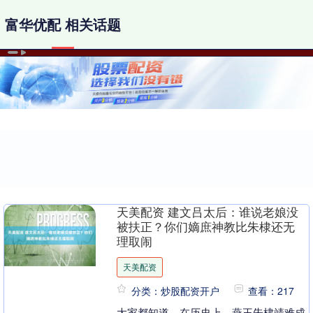
富华优配 相关话题
天美配资 建文吕太后：谁说老娘没
被扶正？你们嫡庶神教比朱棣还无
理取闹
天美配资
分类：炒股配资开户
查看：217
大家都知道，在历史上，燕王朱棣靖难成