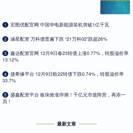
​宏图优配官网 中国华电新能源装机突破1亿千瓦
1
​涵星配资 万科债普遍下跌 “21万科02”跌超26%
2
​鑫达配资官网 12月9日春23转债上涨0.77%，转股溢价率
3
13.12%
​捷希缘平台 12月9日欧22转债下跌0.74%，转股溢价率
4
33.7%
​盛鑫配资平台 板块掀涨停潮！千亿元市值阵营，再添一
5
员！
最新文章