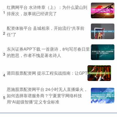
红腾网平台 水浒终章（上）：为什么梁山到
1
排座次，故事就已经讲完了
配资体验平台 县城相亲，开始流行“共享前
2
任”了
东兴证券APP下载 一首唐诗，8句写尽春日里
3
的愁思，作者不愧是著名诗人
莆田股票配资网 提示工程实战指南：让GPT
4
恩施股票配资网平台 24小时无人直播爆火，
如何选择靠谱服务商？宁夏寰宇网络科技
5
用“AI超级智播”定义专业标准