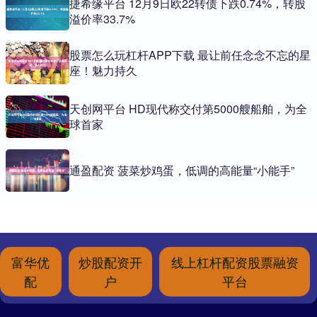
捷希缘平台 12月9日欧22转债下跌0.74%，转股
溢价率33.7%
股票怎么玩杠杆APP下载 最让前任念念不忘的星
座！魅力持久
天创网平台 HD现代称交付第5000艘船舶，为全
球首家
通盈配资 菠菜炒鸡蛋，低调的高能量“小能手”
富华优
炒股配资开
线上杠杆配资股票融资
配
户
平台