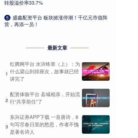
转股溢价率33.7%
​盛鑫配资平台 板块掀涨停潮！千亿元市值阵
5
营，再添一员！
最新文章
红腾网平台 水浒终章（上）：为
什么梁山到排座次，故事就已经
1
讲完了
配资体验平台 县城相亲，开始流
2
行“共享前任”了
东兴证券APP下载 一首唐诗，8
句写尽春日里的愁思，作者不愧
3
是著名诗人