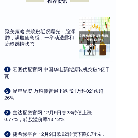
推荐资讯
聚美策略 关晓彤近况曝光：脸浮
肿，满脸疲惫感，一举动透露和
鹿晗感情状态
​宏图优配官网 中国华电新能源装机突破1亿千
1
瓦
​涵星配资 万科债普遍下跌 “21万科02”跌超
2
26%
​鑫达配资官网 12月9日春23转债上涨
3
0.77%，转股溢价率13.12%
​捷希缘平台 12月9日欧22转债下跌0.74%，
4